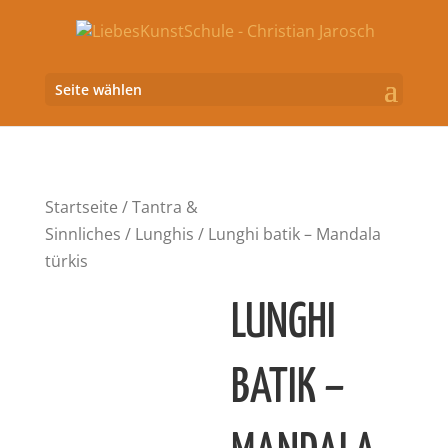
Seite wählen
Startseite
/
Tantra &
Sinnliches
/
Lunghis
/ Lunghi batik – Mandala
türkis
LUNGHI
BATIK –