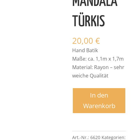
MANDALA
TÜRKIS
20,00
€
Hand Batik
Maße: ca. 1,1m x 1,7m
Material: Rayon – sehr
weiche Qualität
Lunghi
In den
batik
Warenkorb
-
Mandala
türkis
quantity
Art.-Nr.:
6620
Kategorien: