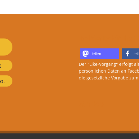
Herzlichen Dank für Ihre /
teilen
tei
Der "Like-Vorgang" erfolgt al
t
persönlichen Daten an Faceb
die gesetzliche Vorgabe zu
o.
Warenkorb