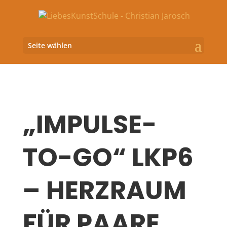
Seite wählen
„IMPULSE-
TO-GO“ LKP6
– HERZRAUM
FÜR PAARE