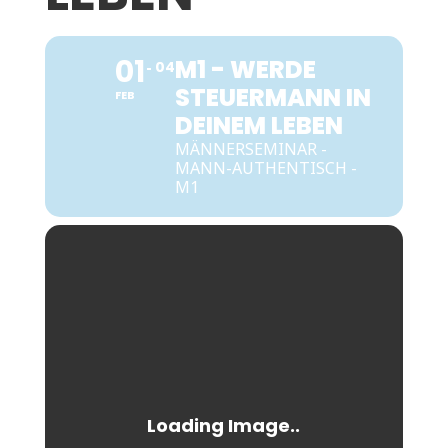
01
M1 - WERDE
04
STEUERMANN IN
FEB
DEINEM LEBEN
MÄNNERSEMINAR -
MANN-AUTHENTISCH -
M1