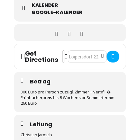
KALENDER
GOOGLE-KALENDER
Get
Address - M1 - Werde Steuermann in
Destination Address - M1 - Werde
Directions
Betrag
300 Euro pro Person zuzügl. Zimmer + Verpfl. �
Frühbucherpreis bis 8 Wochen vor Seminartermin
260 Euro
Leitung
Christian Jarosch