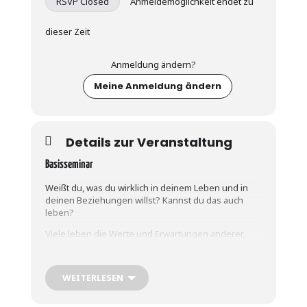
RSVP Closed
Anmeldemöglichkeit endet zu
dieser Zeit
Anmeldung ändern?
Meine Anmeldung ändern
Details zur Veranstaltung
Basisseminar
Weißt du, was du wirklich in deinem Leben und in
deinen Beziehungen willst? Kannst du das auch
leben?
Viele leben die Werte und Erwartungen anderer,
führen somit nicht das eigenen Leben, sondern
leben eine Kopie von anderen und deren
Erwartungen. Sie leben in Abhängigkeiten,
WEITERLESEN
versuchen lieb und brav zu sein, erfüllen alle
Pflichten, sorgen für ständige Harmonie, wollen