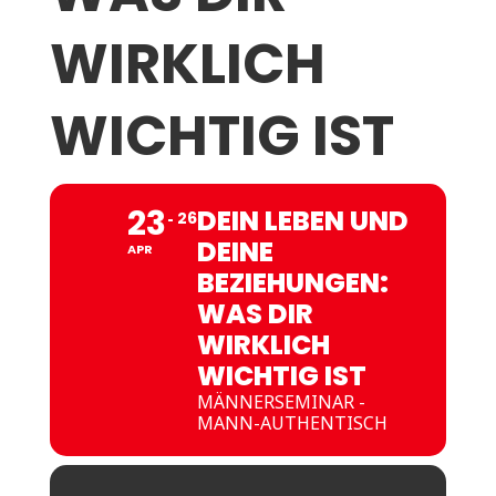
WIRKLICH
WICHTIG IST
23
DEIN LEBEN UND
26
DEINE
APR
BEZIEHUNGEN:
WAS DIR
WIRKLICH
WICHTIG IST
MÄNNERSEMINAR -
MANN-AUTHENTISCH