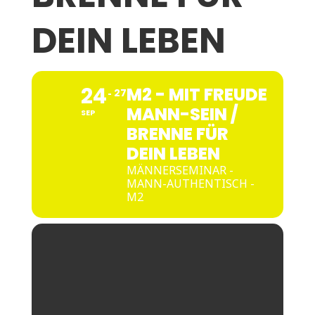
DEIN LEBEN
24
M2 - MIT FREUDE
27
MANN-SEIN /
SEP
BRENNE FÜR
DEIN LEBEN
MÄNNERSEMINAR -
MANN-AUTHENTISCH -
M2