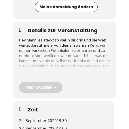
Meine Anmeldung ändern
Details zur Veranstaltung
Hey Mann, es steckt so viel in dir drin und die Welt
wartet darauf, mehr von deinem wahren Kern, von
deinen wirklichen Potentialen zu erfahren und zu
erleben. Aber weißt du, wer du wirklich bist, was du
kannst und wohin du willst? Wofür bist du auf dieser
Welt, was treibt dich an und wofür brennt dein Herz?
In diesem Seminar wirst du dich selbst weiter
entdecken, Antworten auf deine essentiellen
Fragen finden und ein Stück mehr deinen Weg
WEITERLESEN
gehen. Wir werden mit Freude und Kraft unser
Mann-Sein, die männliche Energie spüren und
leben. Gleichzeitig wirst du mehr mit dir verbunden
sein, dich spüren, innere Ruhe und Entspannung in
Zeit
dir und im Jetzt finden. Wenn wir in Balance beider
Kräfte sind, können wir je nach Situation sinnvoll,
24. September 2020
19:30
-
kraftvoll, zielorientiert, aber auch aus dem Herzen
heraus handeln, leben und lieben. Ohne Angst,
27. September 2020
14:00