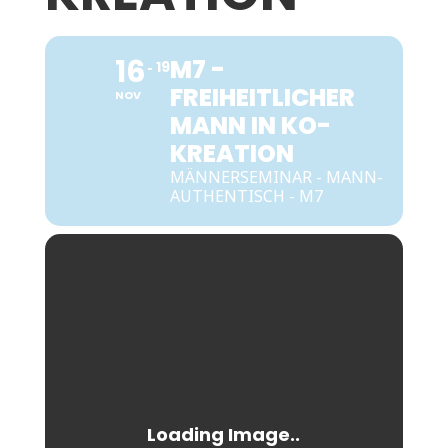
16
M7 -
19
FREIHEITLICHER
NOV
MANN IN KO-
KREATION
MÄNNERSEMINAR - MANN-
AUTHENTISCH - M7