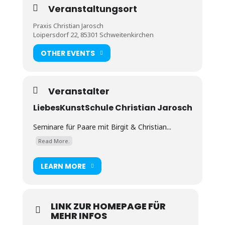
manifestieren können und uns auf eine
Veranstaltungsort
wunderbare Reise begeben. Diese Reise wird dich
in deinem Leben, deinem Alltag, in deinen
Praxis Christian Jarosch
Beziehungen, gegenüber Frauen und auch in der
Loipersdorf 22, 85301 Schweitenkirchen
Intimität sehr unterstützen und bereichern.
OTHER EVENTS
Veranstalter
LiebesKunstSchule Christian Jarosch
Seminare für Paare mit Birgit & Christian...
Read More.
LEARN MORE
LINK ZUR HOMEPAGE FÜR
MEHR INFOS