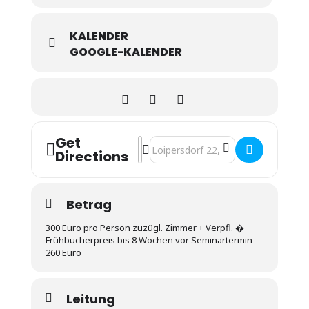
KALENDER
GOOGLE-KALENDER
Get
Address - M7 - freiheitlicher Mann in K
Destination Address - M7 - freiheitl
Directions
Betrag
300 Euro pro Person zuzügl. Zimmer + Verpfl. �
Frühbucherpreis bis 8 Wochen vor Seminartermin
260 Euro
Leitung